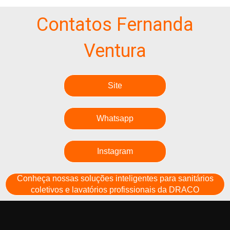
Contatos Fernanda
Ventura
Site
Whatsapp
Instagram
Conheça nossas soluções inteligentes para sanitários
coletivos e lavatórios profissionais da DRACO