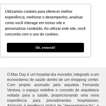
Utilizamos cookies para oferecer melhor
experiência, melhorar o desempenho, analisar
Hospital Max Day
como você interage em nosso site e
personalizar conteúdo. Ao utilizar este site, você
concorda com o uso de cookies.
Revolucionando a Saúde
Ok, entendi!
By Fernanda Ventura
O Max Day é um hospital-dia inovador, integrado a um
ecossistema de saúde dentro de um shopping center.
Com projeto assinado pela arquiteta Fernanda
Ventura, o espaço redefine o conceito de arquitetura
voltada para a saúde, proporcionando uma nova
experiência para procedimentos hospitalares.
Alinhado à tendência global de "desospitalização", o